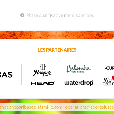
Phase qualificative non disponible.
LES PARTENAIRES
heebnpparibasdelafamille.com
-
operations@sportplusco